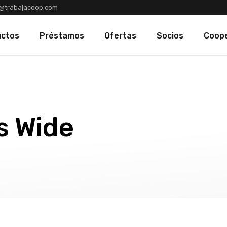
@trabajacoop.com
Solicitar Préstamo
Solicitud de Ingreso
uctos
Préstamos
Ofertas
Socios
Coope
Solicitud de Préstamo
Solicitar Préstamo
Solicitud de Ingreso
Solicitud de Préstamo
s Wide