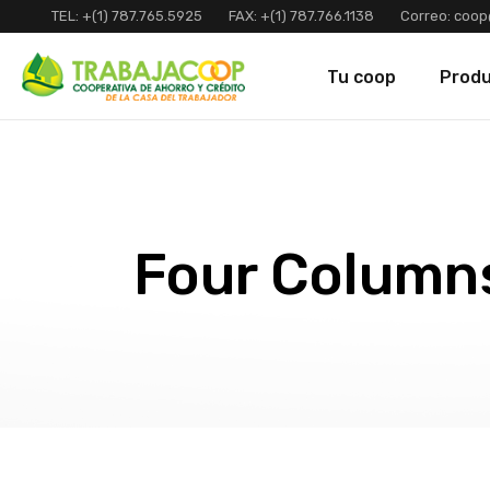
TEL:
+(1) 787.765.5925
FAX:
+(1) 787.766.1138
Correo:
coop
Tu coop
Prod
Four Column