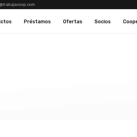
@trabajacoop.com
Solicitar Préstamo
Solicitud de Ingreso
uctos
Préstamos
Ofertas
Socios
Coope
Solicitud de Préstamo
Solicitar Préstamo
Solicitud de Ingreso
Solicitud de Préstamo