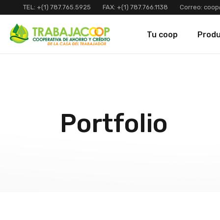
TEL:
+(1) 787.765.5925
FAX:
+(1) 787.766.1138
Correo:
coop
Tu coop
Prod
Portfolio